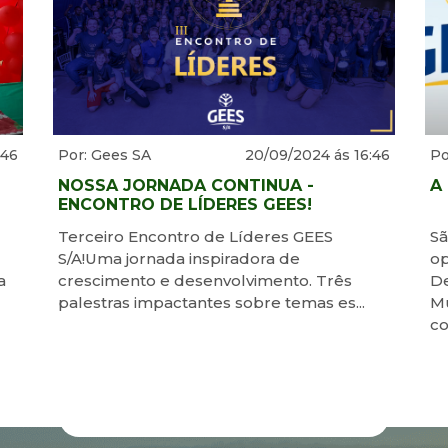
:46
Por: Gees SA
20/09/2024 ás 16:46
Po
NOSSA JORNADA CONTINUA -
A 
ENCONTRO DE LÍDERES GEES!
Terceiro Encontro de Líderes GEES
Sã
S/A!Uma jornada inspiradora de
op
a
crescimento e desenvolvimento. Três
De
palestras impactantes sobre temas es...
M
co