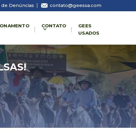
 de Denúncias
|
contato@geessa.com
IONAMENTO
CONTATO
GEES
USADOS
LSAS!