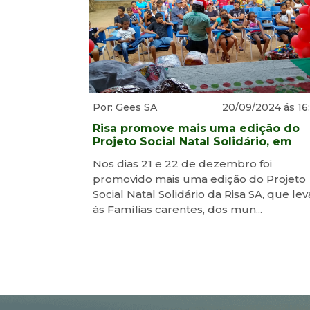
Por: Gees SA
20/09/2024 ás 16
Risa promove mais uma edição do
Projeto Social Natal Solidário, em
comunidades nos municípios de
Nos dias 21 e 22 de dezembro foi
Sambaiba-MA e Loreto-MA
promovido mais uma edição do Projeto
Social Natal Solidário da Risa SA, que lev
às Famílias carentes, dos mun...