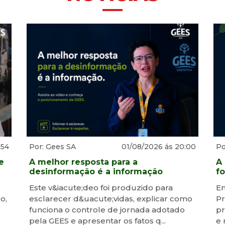
:54
Por: Gees SA
01/08/2026 ás 20:00
Po
e
A melhor resposta para a
A
desinformação é a informação
fo
Este v&iacute;deo foi produzido para
E
o,
esclarecer d&uacute;vidas, explicar como
Pr
funciona o controle de jornada adotado
pr
pela GEES e apresentar os fatos q...
e 