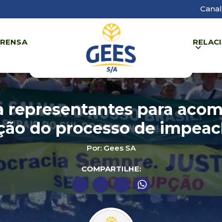
Canal
PRENSA
RELAC
a representantes para ac
ação do processo de impea
Por: Gees SA
COMPARTILHE: