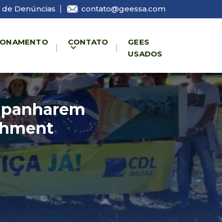
 de Denúncias
|
contato@geessa.com
IONAMENTO
CONTATO
GEES
USADOS
ompanharem
chment