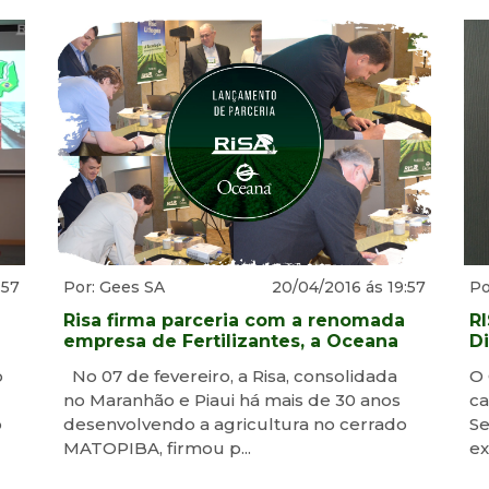
:57
Por: Gees SA
20/04/2016 ás 19:57
Po
Risa firma parceria com a renomada
RI
empresa de Fertilizantes, a Oceana
D
Brasil.
o
No 07 de fevereiro, a Risa, consolidada
O 
no Maranhão e Piaui há mais de 30 anos
ca
o
desenvolvendo a agricultura no cerrado
Se
MATOPIBA, firmou p...
ex