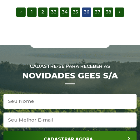
‹
1
2
33
34
35
36
37
38
›
CADASTRE-SE PARA RECEBER AS
NOVIDADES GEES S/A
CADASTRAR AGORA