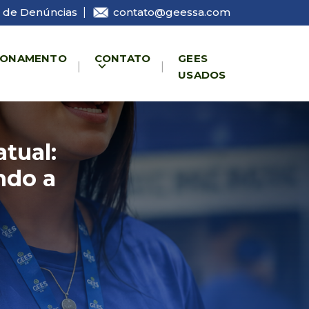
 de Denúncias
|
contato@geessa.com
IONAMENTO
CONTATO
GEES
USADOS
tual:
ndo a