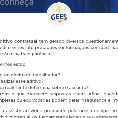
ditivo contratual
tem gerado diversos questionament
a diferentes interpretações e informações compartilhad
ação e na transparência.
entes estão:
algum direito do trabalhador?
ealizar esse aditivo?
ista realmente determina sobre o assunto?
imas e que merecem respostas claras. Afinal, quan
mpletas ou equivocadas podem gerar insegurança e inte
 a assistir ao vídeo preparado pela nossa equipe, no
ditivo contratual, os fundamentos legais que o ampara