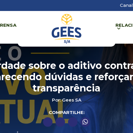
Canal
PRENSA
RELAC
rdade sobre o aditivo contra
arecendo dúvidas e reforça
transparência
Por: Gees SA
COMPARTILHE: